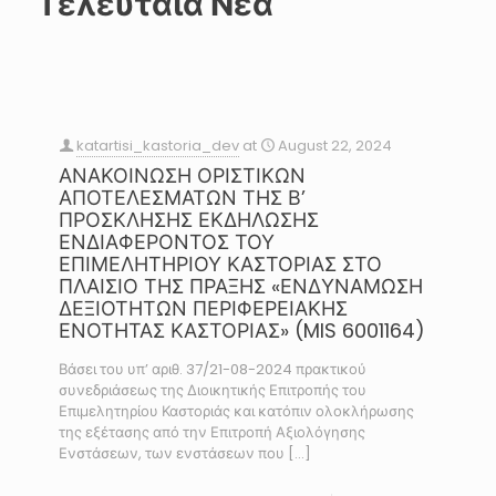
Τελευταία Νέα
katartisi_kastoria_dev
at
August 22, 2024
ΑΝΑΚΟΙΝΩΣΗ ΟΡΙΣΤΙΚΩΝ
ΑΠΟΤΕΛΕΣΜΑΤΩΝ ΤΗΣ Β’
ΠΡΟΣΚΛΗΣΗΣ ΕΚΔΗΛΩΣΗΣ
ΕΝΔΙΑΦΕΡΟΝΤΟΣ ΤΟΥ
ΕΠΙΜΕΛΗΤΗΡΙΟΥ ΚΑΣΤΟΡΙΑΣ ΣΤΟ
ΠΛΑΙΣΙΟ ΤΗΣ ΠΡΑΞΗΣ «ΕΝΔΥΝΑΜΩΣΗ
ΔΕΞΙΟΤΗΤΩΝ ΠΕΡΙΦΕΡΕΙΑΚΗΣ
ΕΝΟΤΗΤΑΣ ΚΑΣΤΟΡΙΑΣ» (MIS 6001164)
Βάσει του υπ’ αριθ. 37/21-08-2024 πρακτικού
συνεδριάσεως της Διοικητικής Επιτροπής του
Επιμελητηρίου Καστοριάς και κατόπιν ολοκλήρωσης
της εξέτασης από την Επιτροπή Αξιολόγησης
Ενστάσεων, των ενστάσεων που
[…]