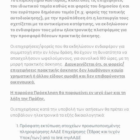
Το Επιμελητήριο Καστοριάς, καλεί όλες τις επιχειρήσεις
του ιδιωτικού τομέα καθώς και φορείς του δημοσίου ή και
του ευρύτερου δημόσιου τομέα (π.χ. φορείς της τοπικής
αυτοδιοίκησης), με την προϋπόθεση ότι η λειτουργία τους
σχετίζεται με τα αντικείμενα κατάρτισης, να εκδηλώσουν
το ενδιαφέρον τους μέσω ηλεκτρονικής πλατφόρμας για
την προσφορά θέσεων πρακτικής άσκησης.
Οι επιχειρήσεις/φορείς που θα εκδηλώσουν ενδιαφέρον για
συμμετοχή στην εν λόγω δράση, θα έχουν τη δυνατότητα να
απασχολήσουν ωφελούμενους, για συνολικά 180 ώρες, με τη
μορφή πρακτικής άσκησης.
Διευκρινίζεται ότι, οι φορείς/
επιχειρήσεις πρακτικής άσκησης δεν λαμβάνουν καμία
χρηματική ή άλλου είδους αμοιβή και δεν επιβαρύνονται
οικονομικά.
Η παρούσα Πρόσκληση θα παραμείνει εν ισχύ έως και τη
λήξη της Πράξης.
Οι επιχειρήσεις κατά την υποβολή των αιτήσεων θα πρέπει να
υποβάλουν ηλεκτρονικά τα εξής δικαιολογητικά:
Πρόσφατη εκτύπωση στοιχείων προσωποποιημένης
πληροφόρησης ΑΑΔΕ Επιχείρησης (Έδρας και τυχόν
Υποκ/των) από το link myΑΑΔΕ