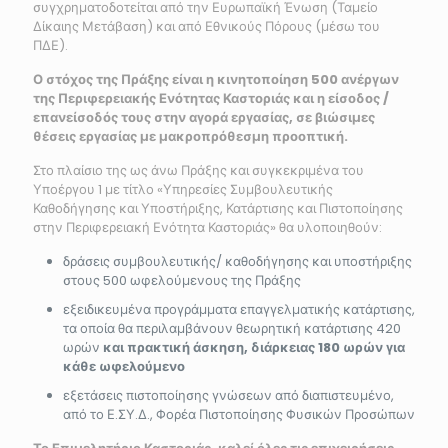
συγχρηματοδοτείται από την Ευρωπαϊκή Ένωση (Ταμείο
Δίκαιης Μετάβαση) και από Εθνικούς Πόρους (μέσω του
ΠΔΕ).
Ο στόχος της Πράξης είναι η κινητοποίηση 500 ανέργων
της Περιφερειακής Ενότητας Καστοριάς και η είσοδος /
επανείσοδός τους στην αγορά εργασίας, σε βιώσιμες
θέσεις εργασίας με μακροπρόθεσμη προοπτική.
Στο πλαίσιο της ως άνω Πράξης και συγκεκριμένα του
Υποέργου 1 με τίτλο «Υπηρεσίες Συμβουλευτικής
Καθοδήγησης και Υποστήριξης, Κατάρτισης και Πιστοποίησης
στην Περιφερειακή Ενότητα Καστοριάς» θα υλοποιηθούν:
δράσεις συμβουλευτικής/ καθοδήγησης και υποστήριξης
στους 500 ωφελούμενους της Πράξης
εξειδικευμένα προγράμματα επαγγελματικής κατάρτισης,
τα οποία θα περιλαμβάνουν θεωρητική κατάρτισης 420
ωρών
και πρακτική άσκηση, διάρκειας 180 ωρών για
κάθε ωφελούμενο
εξετάσεις πιστοποίησης γνώσεων από διαπιστευμένο,
από το Ε.ΣΥ.Δ., Φορέα Πιστοποίησης Φυσικών Προσώπων