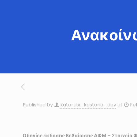
Ανακοίν
Published by
katartisi_kastoria_dev
at
Fe
Οδηγίες έκδοσης βεβαίωσης ΑΦΜ – Στοιχεία