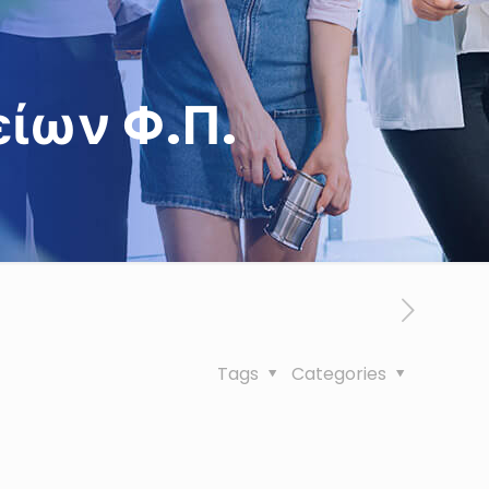
ίων Φ.Π.
Tags
Categories